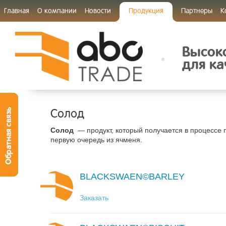
Главная
О компании
Новости
Продукция
Партнеры
К
Высок
для ка
Солод
Солод
— продукт, который получается в процессе
первую очередь из ячменя.
BLACKSWAEN©BARLEY
Заказать