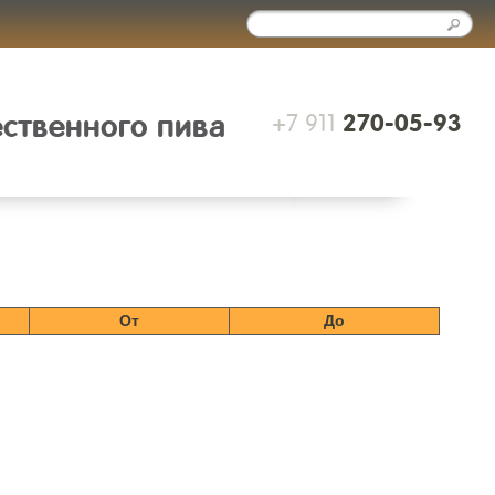
+7 911
ественного пива
270-05-93
От
До