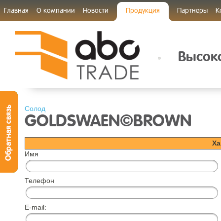
Главная
О компании
Новости
Продукция
Партнеры
К
Высоко
Солод
GOLDSWAEN©BROWN
Ха
Имя
Телефон
E-mail: