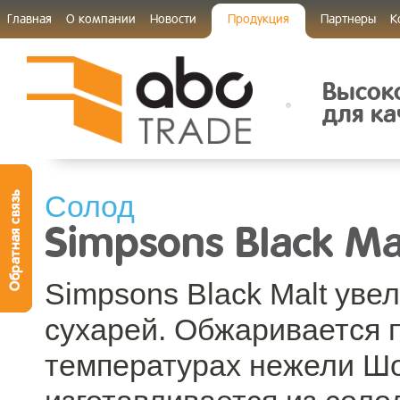
Главная
О компании
Новости
Продукция
Партнеры
К
Высок
для ка
Солод
Simpsons Black Ma
Simpsons Black Malt уве
сухарей. Обжаривается 
температурах нежели Ш