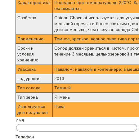
Характеристика:
Поджарен при температуре до 220°C. Ка
охлаждается.
Свойства:
Chteau Chocolat используется для улучш
меньшей горечью и более светлым цветом
длится меньше, чем в случае солода Cht
Применение:
Темное, крепкое, черное пиво типа порте
Сроки и
Солод должен храниться в чистом, прох
условия
течение 3 месяцев, цельнозерновой в те
хранения:
Упаковка
Навалом; навалом в контейнере; в мешках
Год урожая
2013
Тип солода
Тёмный
Тип зерна
Ячмень
Используется
Пива
для получения
Имя
Телефон