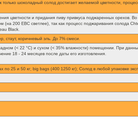
к только шоколадный солод достигает желаемой цветности, проце
ения цветности и придания пиву привкуса поджаренных орехов. Во 
 (на 200 EBC светлее), так как процесс поджаривания солода Cht
eau Black.
р, стаут, коричневый эль. До 7% смеси.
ладном (< 22 °C) и сухом (< 35% влажности) помещении. При данн
чение 18 - 24 месяцев после даты его изготовления.
 по 25 и 50 кг; big bags (400 1250 кг); Солод в любой упаковке эк