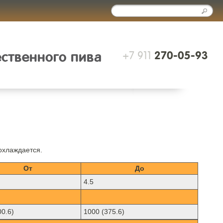
+7 911
ественного пива
270-05-93
охлаждается.
От
До
4.5
00.6)
1000 (375.6)