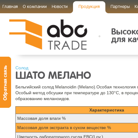
Главная
О компании
Новости
Продукция
Партнеры
К
Высок
для ка
Солод
ШАТО МЕЛАНО
Бельгийский солод Melanoidin (Melano).Особая технология
Особый метод обсушки при температуре до 130°C, в проце
образованию меланоидов.
Характеристика
Mассовая доля влаги %
Массовая доля экстракта в сухом веществе %
Цветность лабораторного сусла EBC(Lov.)