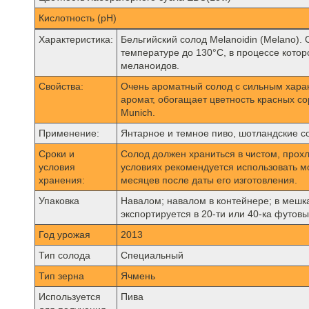
Кислотность (pH)
Характеристика:
Бельгийский солод Melanoidin (Melano)
температуре до 130°C, в процессе кото
меланоидов.
Свойства:
Очень ароматный солод с сильным харак
аромат, обогащает цветность красных со
Munich.
Применение:
Янтарное и темное пиво, шотландские со
Сроки и
Солод должен храниться в чистом, прох
условия
условиях рекомендуется использовать м
хранения:
месяцев после даты его изготовления.
Упаковка
Навалом; навалом в контейнере; в мешках
экспортируется в 20-ти или 40-ка футовы
Год урожая
2013
Тип солода
Специальный
Тип зерна
Ячмень
Используется
Пива