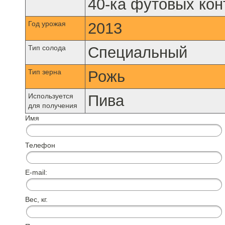
40-ка футовых кон
Год урожая
2013
Тип солода
Специальный
Тип зерна
Рожь
Используется
Пива
для получения
Имя
Телефон
E-mail:
Вес, кг.