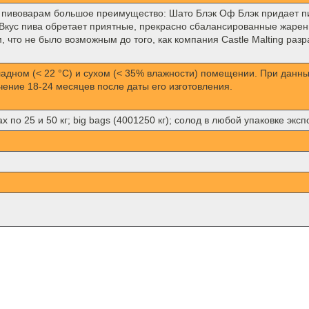
пивоварам большое преимущество: Шато Блэк Оф Блэк придает пив
. Вкус пива обретает приятные, прекрасно сбалансированные жарен
что не было возможным до того, как компания Castle Malting раз
ладном (< 22 °C) и сухом (< 35% влажности) помещении. При данн
чение 18-24 месяцев после даты его изготовления.
 по 25 и 50 кг; big bags (4001250 кг); солод в любой упаковке экс