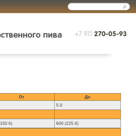
+7 911
ественного пива
270-05-93
От
До
5.0
(150.6)
600 (225.6)