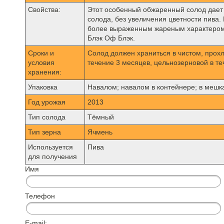
Свойства:
Этот особенный обжаренный солод дает 
солода, без увеличения цветности пива
более выраженным жареным характером, 
Блэк Оф Блэк.
Сроки и
Солод должен храниться в чистом, прох
условия
течение 3 месяцев, цельнозерновой в те
хранения:
Упаковка
Навалом; навалом в контейнере; в мешках
Год урожая
2013
Тип солода
Тёмный
Тип зерна
Ячмень
Используется
Пива
для получения
Имя
Телефон
E-mail: