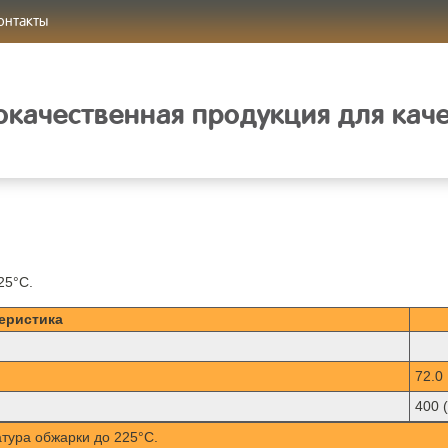
онтакты
качественная продукция для кач
25°C.
еристика
72.0
400 
тура обжарки до 225°C.