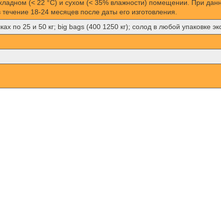
хладном (< 22 °C) и сухом (< 35% влажности) помещении. При да
 течение 18-24 месяцев после даты его изготовления.
х по 25 и 50 кг; big bags (400 1250 кг); солод в любой упаковке э