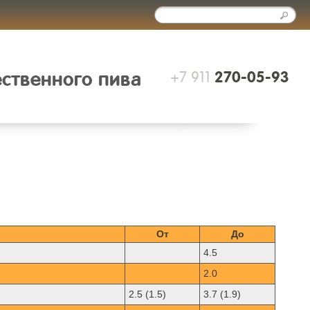
+7 911
ественного пива
270-05-93
От
До
4.5
2.0
2.5 (1.5)
3.7 (1.9)