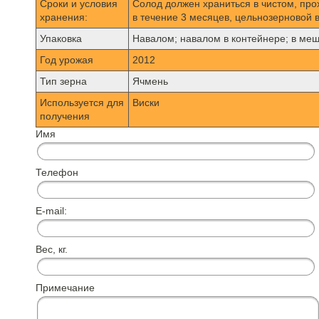
Сроки и условия
Солод должен храниться в чистом, про
хранения:
в течение 3 месяцев, цельнозерновой в
Упаковка
Навалом; навалом в контейнере; в мешка
Год урожая
2012
Тип зерна
Ячмень
Используется для
Виски
получения
Имя
Телефон
E-mail:
Вес, кг.
Примечание