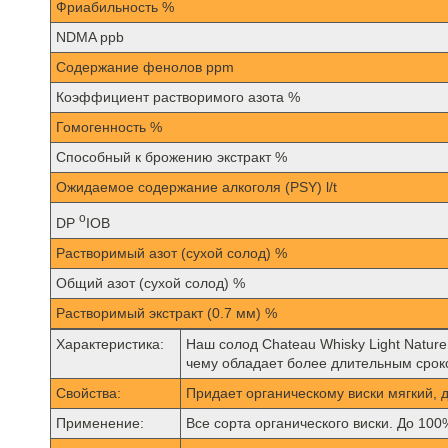
Фриабильность %
NDMA ppb
Содержание фенолов ppm
Коэффициент растворимого азота %
Гомогенность %
Способный к брожению экстракт %
Ожидаемое содержание алкоголя (PSY) l/t
o
DP
IOB
Растворимый азот (сухой солод) %
Общий азот (сухой солод) %
Растворимый экстракт (0.7 мм) %
Характеристика:
Наш солод Chateau Whisky Light Natur
чему обладает более длительным срок
Свойства:
Придает органическому виски мягкий, 
Применение:
Все сорта органического виски. До 100