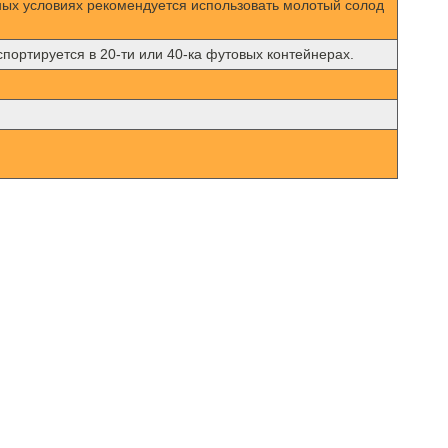
нных условиях рекомендуется использовать молотый солод
кспортируется в 20-ти или 40-ка футовых контейнерах.