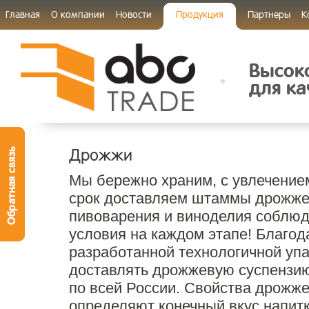
Главная
О компании
Новости
Продукция
Партнеры
К
Высок
для ка
Дрожжи
Мы бережно храним, с увлечение
срок доставляем штаммы дрожже
пивоварения и виноделия соблю
условия на каждом этапе! Благод
разработанной технологичной уп
доставлять дрожжевую суспензию
по всей России. Свойства дрожже
определяют конечный вкус напитк