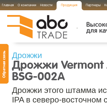
Главная
О компании
Новости
Продукция
Партнеры
К
Высок
для ка
Дрожжи
Дрожжи Vermont Al
BSG-002A
Дрожжи этого штамма ис
IPA в северо-восточном 