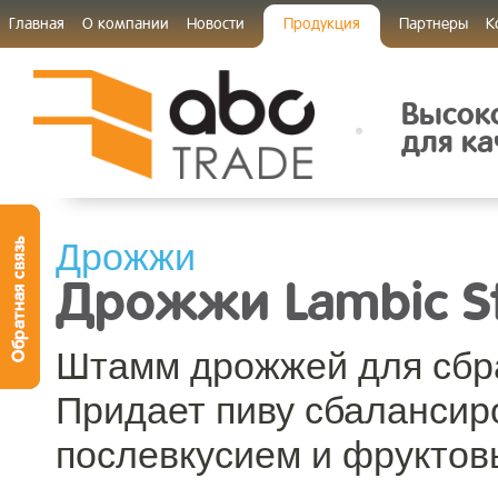
Главная
О компании
Новости
Продукция
Партнеры
К
Высок
для ка
Дрожжи
Дрожжи Lambic St
Штамм дрожжей для сбра
Придает пиву сбалансир
послевкусием и фруктов