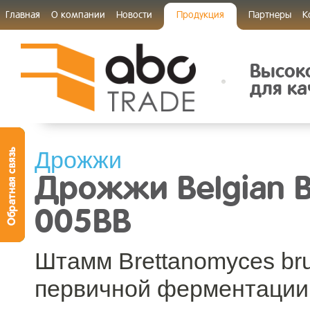
Главная
О компании
Новости
Продукция
Партнеры
К
Высок
для ка
Дрожжи
Дрожжи Belgian B
005BB
Штамм Brettanomyces bru
первичной ферментации.