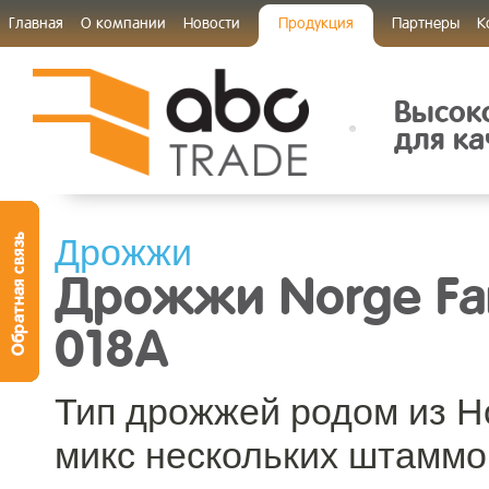
Главная
О компании
Новости
Продукция
Партнеры
К
Высок
для ка
Дрожжи
Дрожжи Norge Fa
018A
Тип дрожжей родом из Н
микс нескольких штаммов