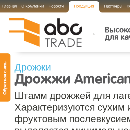
Главная
О компании
Новости
Продукция
Партнеры
К
Высок
для ка
Дрожжи
Дрожжи American 
Штамм дрожжей для лаге
Характеризуются сухим и
фруктовым послевкусием