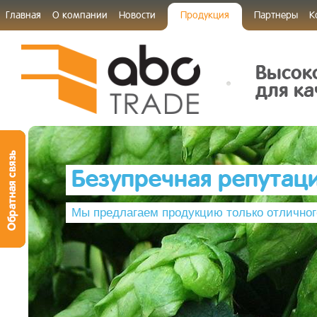
Главная
О компании
Новости
Продукция
Партнеры
К
Высок
для ка
Безупречная репутац
Мы предлагаем продукцию только отличног