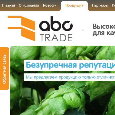
Главная
О компании
Новости
Продукция
Партнеры
К
Высок
для ка
Безупречная репутац
Мы предлагаем продукцию только отличног