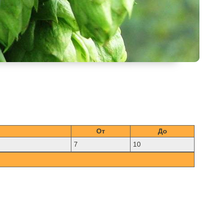
От
До
7
10