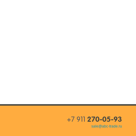
+7 911
270-05-93
sale@abc-trade.ru