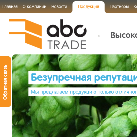
Главная
О компании
Новости
Продукция
Партнеры
К
Высоко
Безупречная репутац
Мы предлагаем продукцию только отличног