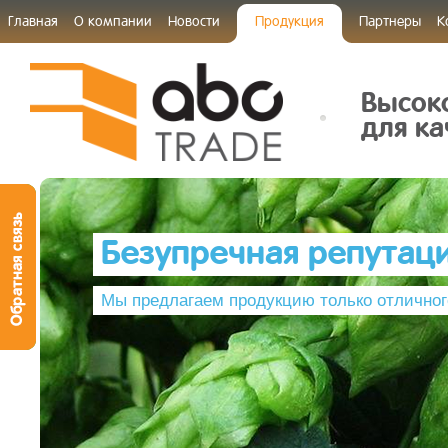
Главная
О компании
Новости
Продукция
Партнеры
К
Высок
для ка
Безупречная репутац
Мы предлагаем продукцию только отличног