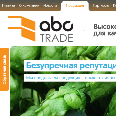
Главная
О компании
Новости
Продукция
Партнеры
К
Высок
для ка
Безупречная репутац
Мы предлагаем продукцию только отличног