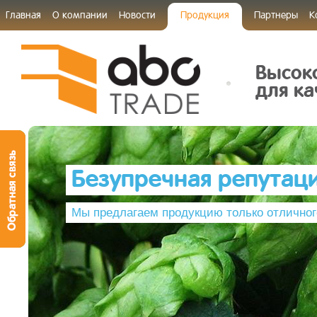
Главная
О компании
Новости
Продукция
Партнеры
К
Высок
для ка
Безупречная репутац
Мы предлагаем продукцию только отличног