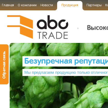
Главная
О компании
Новости
Продукция
Партнеры
К
Высоко
Безупречная репутац
Мы предлагаем продукцию только отличног