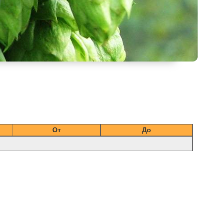
От
До