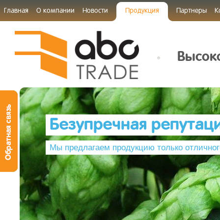
Главная
О компании
Новости
Продукция
Партнеры
К
Высоко
Безупречная репутац
Мы предлагаем продукцию только отличног