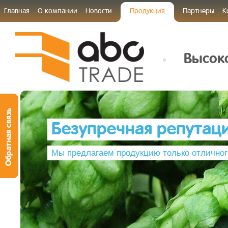
Главная
О компании
Новости
Продукция
Партнеры
К
Высоко
Безупречная репутац
Мы предлагаем продукцию только отличног