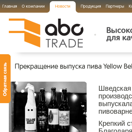
Главная
О компании
Новости
Продукция
Партнеры
К
Высок
для ка
Прекращение выпуска пива Yellow Bell
Шведская
производ
выпускала
пивоварн
Крепкий с
Благодаря