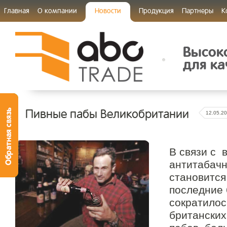
Главная
О компании
Новости
Продукция
Партнеры
К
Высок
для ка
Пивные пабы Великобритании
12.05.2
В связи с 
антитабачн
становится
последние 
сократилос
британских