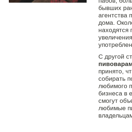
пабов, бол
бывших ра
агентства 
дома. Око
находятся 
увеличения
употреблен
С другой с
пивовара
принято, ч
собирать п
любимого п
бизнеса в 
смогут объ
любимые пи
владельцам