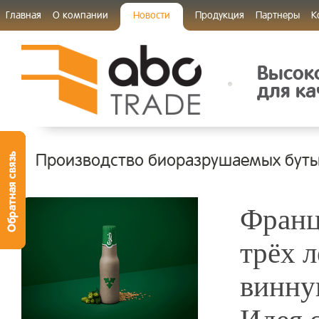
Главная
О компании
Новости
Продукция
Партнеры
К
Высок
для ка
Производство биоразрушаемых буты
Франц
трёх 
винну