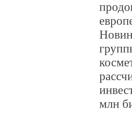
продо
европ
Новин
групп
косме
рассч
инвес
млн б