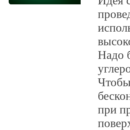
Идея 
прове
испол
высок
Надо 
углер
Чтобы
беско
при п
повер