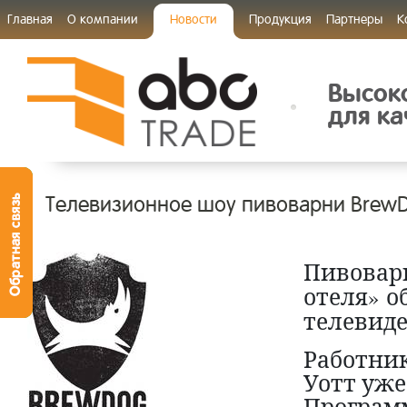
Главная
О компании
Новости
Продукция
Партнеры
К
Высок
для ка
Телевизионное шоу пивоварни BrewD
Пивова
отеля» о
телевиде
Работни
Уотт уже
Программ