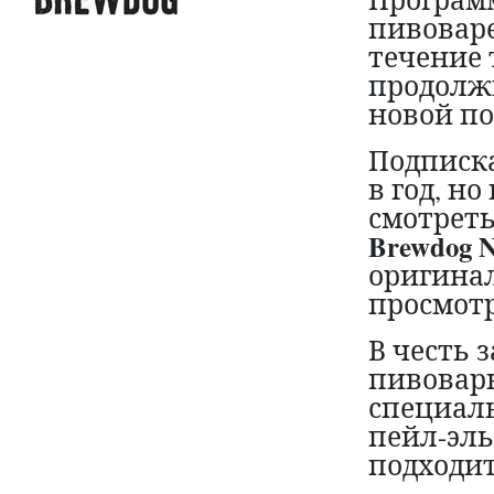
пивоваре
течение 
продолж
новой по
Подписка 
в год, н
смотреть
Brewdog 
оригинал
просмотр
В честь 
пивоварн
специальн
пейл-эль
подходит