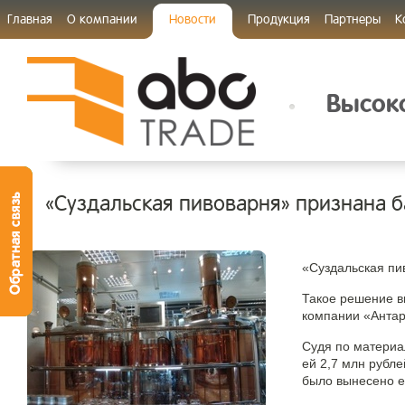
Главная
О компании
Новости
Продукция
Партнеры
К
Высоко
«Суздальская пивоварня» признана 
«Суздальская пи
Такое решение в
компании «Антар
Судя по материа
ей 2,7 млн рубл
было вынесено е