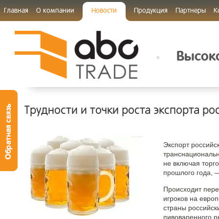
Главная
О компании
Новости
Продукция
Партнеры
К
Высоко
Трудности и точки роста экспорта ро
Экспорт российс
транснациональны
не включая торг
прошлого года, 
Происходит перео
игроков на евро
страны российск
пивоваренного р