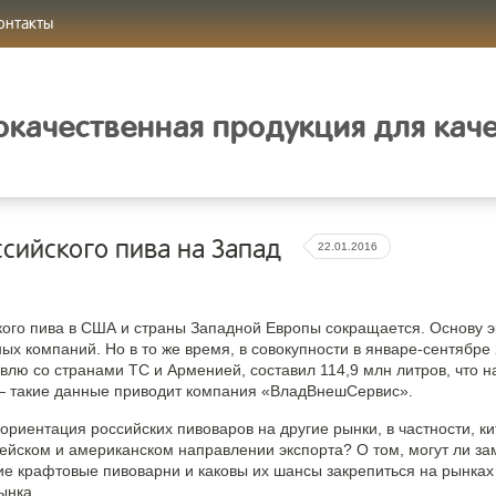
онтакты
качественная продукция для кач
ссийского пива на Запад
22.01.2016
кого пива в США и страны Западной Европы сокращается. Основу 
х компаний. Но в то же время, в совокупности в январе-сентябре 2
овлю со странами ТС и Арменией, составил 114,9 млн литров, что
— такие данные приводит компания «ВладВнешСервис».
риентация российских пивоваров на другие рынки, в частности, к
пейском и американском направлении экспорта? О том, могут ли 
ие крафтовые пивоварни и каковы их шансы закрепиться на рынка
ынка.