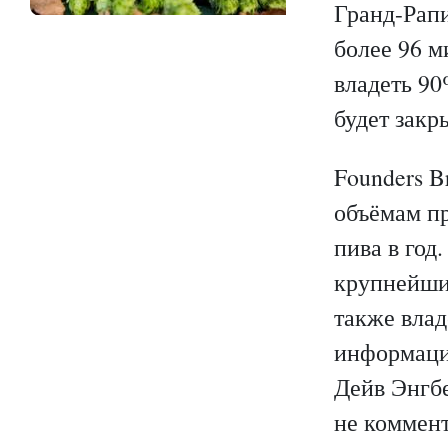
Гранд-Рапи
более 96 м
владеть 90
будет закр
Founders B
объёмам пр
пива в год
крупнейши
также влад
информаци
Дейв Энгбе
не коммен