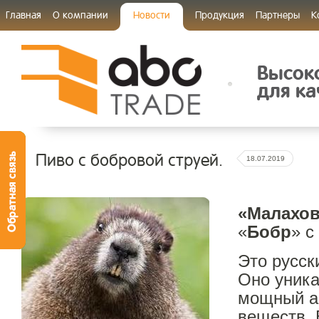
Главная
О компании
Новости
Продукция
Партнеры
К
Высок
для ка
Пиво с бобровой струей.
18.07.2019
«Малахов
«
Бобр
» с
Это русск
Оно уника
мощный а
веществ. 