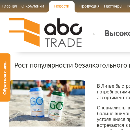
Главная
О компании
Новости
Продукция
Партнеры
К
Высоко
Рост популярности безалкогольного 
В Литве быстр
потребностями
ассортимент та
Специалисты в
больше внимани
устоявшиеся пр
встречаются в