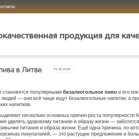
онтакты
качественная продукция для кач
пива в Литве.
01.06.2019
о становятся популярными
безалкогольное пиво
и его ко
 людей — они всё чаще ищут безалкогольные напитки, а п
ких напитков.
ыделяют несколько основных причин роста популярности бе
я уделять здоровому питанию и образу жизни — заботятся о
ивычки питания и образа жизни. Ещё одна причина, по кот
 корзинах покупателей, — это растущее предложение и бол