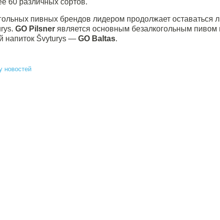
е 60 различных сортов.
гольных пивных брендов лидером продолжает оставаться л
rys.
GO Pilsner
является основным безалкогольным пивом в
й напиток Švyturys —
GO Baltas
.
у новостей