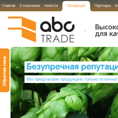
Главная
О компании
Новости
Продукция
Партнеры
К
Высок
для ка
Безупречная репутац
Мы предлагаем продукцию только отличног